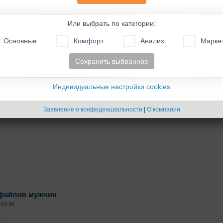
оторых указано "женат, живем раздельно", в строке поиска адреса конк
aten-interesnyj-uzhe-odinokij-lev-iz-St.Leon-Rot-Germanii/muzhchina-YW010 .
Или выбрать по категории:
имать? Нужно ли обращать внимание на эту строку? Если да , то какой т
Основные
Комфорт
Анализ
Марке
филе и на этой строчке?
Сохранить выбранное
08:43:17
Индивидуальные настройки cookies
инок" вполне соответствует содержанию "женат, но живем раздельно". П
Заявление о конфиденциальности
|
О компании
офайлов мужчин
:14:36
а