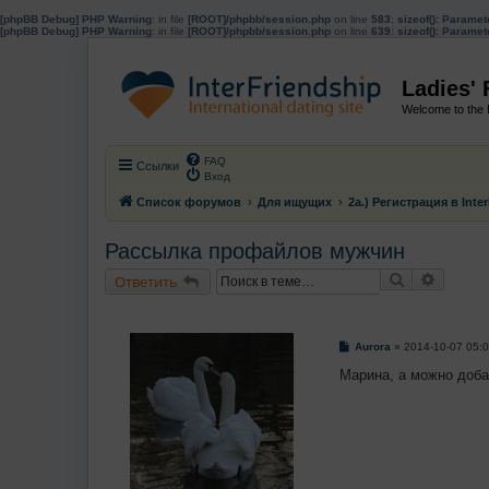
[phpBB Debug] PHP Warning
: in file
[ROOT]/phpbb/session.php
on line
583
:
sizeof(): Parame
[phpBB Debug] PHP Warning
: in file
[ROOT]/phpbb/session.php
on line
639
:
sizeof(): Parame
Ladies'
Welcome to the 
FAQ
Ссылки
Вход
Список форумов
Для ищущих
2a.) Регистрация в Inte
Рассылка профайлов мужчин
Поиск
Расшир
Ответить
С
Aurora
»
2014-10-07 05:
о
о
Марина, а можно доб
б
щ
е
н
и
е