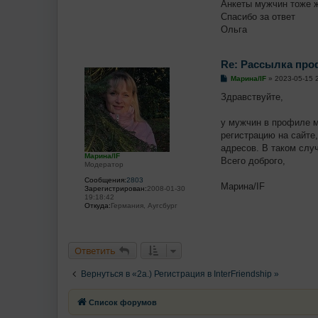
Анкеты мужчин тоже ж
щ
е
Спасибо за ответ
н
Ольга
и
е
Re: Рассылка пр
С
Марина/IF
»
2023-05-15 
о
о
Здравствуйте,
б
щ
е
у мужчин в профиле м
н
регистрацию на сайте
и
е
адресов. В таком слу
Марина/IF
Всего доброго,
Модератор
Сообщения:
2803
Марина/IF
Зарегистрирован:
2008-01-30
19:18:42
Откуда:
Германия, Аугсбург
Ответить
Вернуться в «2a.) Регистрация в InterFriendship »
Список форумов