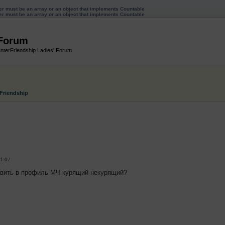
ter must be an array or an object that implements Countable
ter must be an array or an object that implements Countable
 Forum
InterFriendship Ladies' Forum
rFriendship
енный поиск
01:07
авить в профиль МЧ курящий-некурящий?