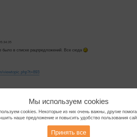
05:34:35
е было в списке рацпредложений. Все сюда
om/viewtopic.php?t=893
Мы используем cookies
ользуем cookies. Некоторые из них очень важны, другие помог
чшить наше предложение и повысить удобство пользования сай
:19:24
ое к администрации. Может быть уже где-то это обсуждалось, но не наш
Принять все