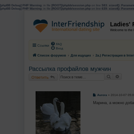
[phpBB Debug] PHP Warning
: in file
[ROOT]/phpbb/session.php
on line
583
:
sizeof(): Parame
[phpBB Debug] PHP Warning
: in file
[ROOT]/phpbb/session.php
on line
639
:
sizeof(): Parame
Ladies'
Welcome to the 
FAQ
Ссылки
Вход
Список форумов
Для ищущих
2a.) Регистрация в Inte
Рассылка профайлов мужчин
Поиск
Расшир
Ответить
С
Aurora
»
2014-10-07 05:
о
о
Марина, а можно доб
б
щ
е
н
и
е