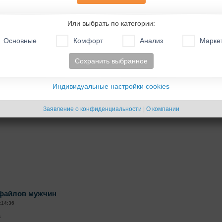
оторых указано "женат, живем раздельно", в строке поиска адреса конк
aten-interesnyj-uzhe-odinokij-lev-iz-St.Leon-Rot-Germanii/muzhchina-YW010 .
Или выбрать по категории:
имать? Нужно ли обращать внимание на эту строку? Если да , то какой т
Основные
Комфорт
Анализ
Марке
филе и на этой строчке?
Сохранить выбранное
08:43:17
Индивидуальные настройки cookies
инок" вполне соответствует содержанию "женат, но живем раздельно". П
Заявление о конфиденциальности
|
О компании
офайлов мужчин
:14:36
а