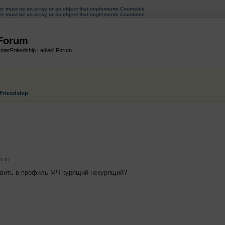
ter must be an array or an object that implements Countable
ter must be an array or an object that implements Countable
 Forum
InterFriendship Ladies' Forum
rFriendship
енный поиск
01:07
авить в профиль МЧ курящий-некурящий?