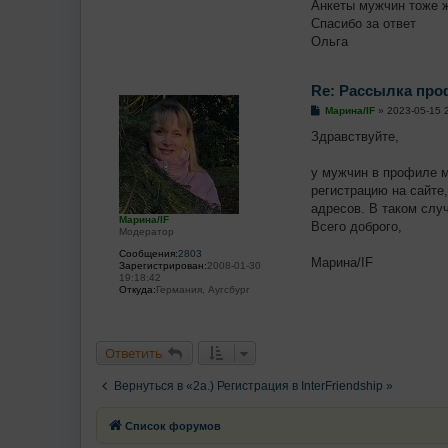
Анкеты мужчин тоже ж
щ
е
Спасибо за ответ
н
Ольга
и
е
Re: Рассылка пр
С
Марина/IF
»
2023-05-15 
о
о
Здравствуйте,
б
щ
е
у мужчин в профиле м
н
регистрацию на сайте
и
е
адресов. В таком слу
Марина/IF
Всего доброго,
Модератор
Сообщения:
2803
Марина/IF
Зарегистрирован:
2008-01-30
19:18:42
Откуда:
Германия, Аугсбург
Ответить
Вернуться в «2a.) Регистрация в InterFriendship »
Список форумов