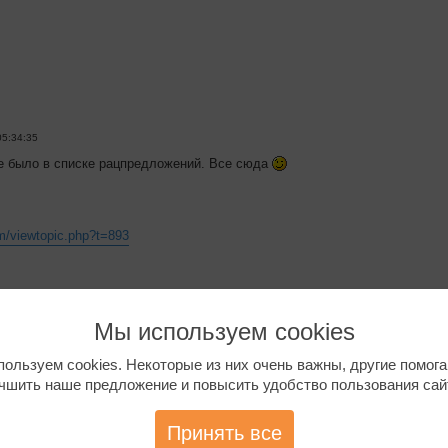
05:34:35
е было в списке рацпредложений. Все сюда
om/viewtopic.php?t=893
Мы используем cookies
ользуем cookies. Некоторые из них очень важны, другие помог
чшить наше предложение и повысить удобство пользования сай
:19:24
ое к администрации. Может быть уже где-то это обсуждалось, но не наш
Принять все