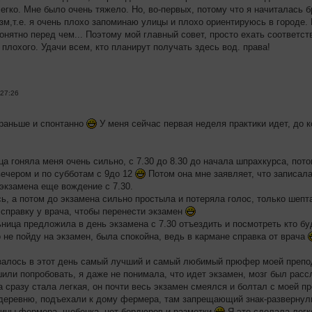
легко. Мне было очень тяжело. Но, во-первых, потому что я начиталась б
зм,т.е. я очень плохо запоминаю улицы и плохо ориентируюсь в городе.
онятно перед чем... Поэтому мой главный совет, просто ехать соответст
плохого. Удачи всем, кто планирут получать здесь вод. права!
:27:26
 раньше и спонтанно
У меня сейчас первая неделя практики идет, до к
а гоняла меня очень сильно, с 7.30 до 8.30 до начала шпрахкурса, пото
вечером и по субботам с 9до 12
Потом она мне заявляет, что записала
 экзамена еще вождение с 7.30.
ь, а потом до экзамена сильно простыла и потеряла голос, только шеп
 справку у врача, чтобы перенести экзамен
ница предложила в день экзамена с 7.30 отъездить и посмотреть кто 
 не пойду на экзамен, была спокойна, ведь в кармане справка от врача
залось в этот день самый лучший и самый любимый прюфер моей препо
или попробовать, я даже не понимала, что идет экзамен, мозг был рас
а сразу стала легкая, он почти весь экзамен смеялся и болтал с моей п
деревню, подъехали к дому фермера, там запрещающий знак-развернули
ины фермера, щебенка, нет бордюров и разметки
Я это сделала лег