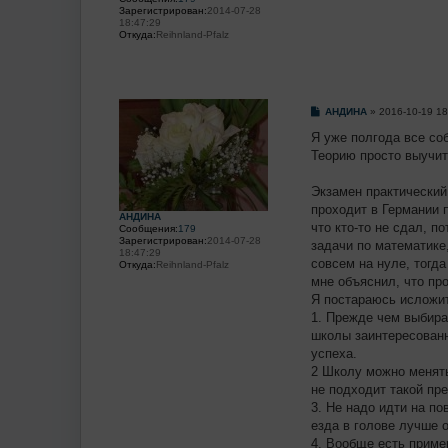
Зарегистрирован:
2014-07-28
18:47:29
Откуда:
Reihnland-Pfalz
С
AHДИHA
»
2016-10-19 18
о
о
Я уже полгода все соб
б
Теорию просто выучить
щ
е
н
Экзамен практический 
и
е
проходит в Германии 
AHДИHA
что кто-то не сдал, п
Сообщения:
179
Зарегистрирован:
2014-07-28
задачи по математике,
18:47:29
совсем на нуле, тогда
Откуда:
Reihnland-Pfalz
мне объяснил, что про
Я постараюсь исложит
1. Прежде чем выбира
школы заинтересованн
успеха.
2 Школу можно менять
не подходит такой пре
3. Не надо идти на по
езда в голове лучше 
4. Вообще есть приме