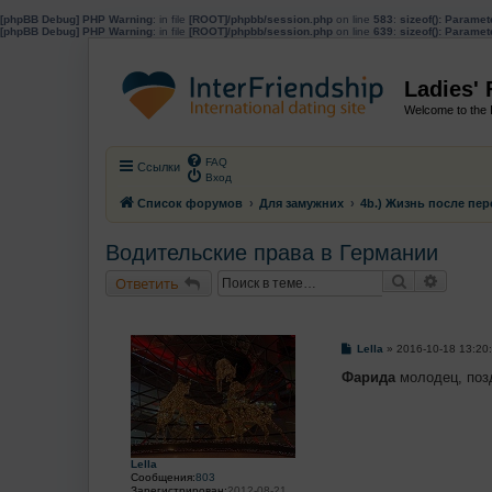
[phpBB Debug] PHP Warning
: in file
[ROOT]/phpbb/session.php
on line
583
:
sizeof(): Parame
[phpBB Debug] PHP Warning
: in file
[ROOT]/phpbb/session.php
on line
639
:
sizeof(): Parame
Ladies'
Welcome to the 
FAQ
Ссылки
Вход
Список форумов
Для замужних
4b.) Жизнь после пе
Водительские права в Германии
Поиск
Расшир
Ответить
С
Lella
»
2016-10-18 13:20
о
о
Фарида
молодец, поз
б
щ
е
н
и
е
Lella
Сообщения:
803
Зарегистрирован:
2012-08-21