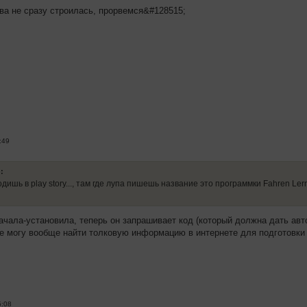
ва не сразу строилась, прорвемся&#128515;
:49
:
дишь в play story..., там где лупа пишешь название это программки Fahren Ler
чала-установила, теперь он запрашивает код (который должна дать автош
не могу вообще найти толковую информацию в интернете для подготовки
5:08