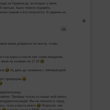
реда на Германи.ру, во-вторых у меня
 В-третьих, было тяжело подавить
венно знакам и все получится. И заранее не
В
е
р
н
у
т
ь
омпа никак добраться не могла, чтобы
с
я
к
н
м я на курсы и после них снова вождение,
а
 меня на экзамен на 17.10
ч
а
л
тала
За день до экзамена с температурой
у
будет прюфером
давательницы.
слаблен. Прюфер только услышал мой шепот,
реподавательницей. Мы не поехали в город,
сь, поле и места много
Попросил там
ко
и потом назад в ТЮФ, все это заняло