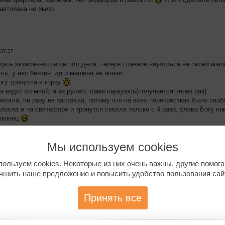
 автобана не было.
:37:37
дать экзамен-это еще пол дела, теперь главное научиться на своей ма
ь, у нас бензин, да и машина не новая.
огу тронутся в горку
а ездит со мной, я за рулем, сама паркуюсь(получается через раз).
ехала, ни разу не заглохла, потому что на всех перекрестках было своб
глохла и на светофоре и тронутся смогла только с 4 раза, слава Богу ни
аконец
авателем я хорошо парковалась задом, а теперь не могу ровно запаркова
шая широкая, там тьфу тьфу нормально получается.
Мы используем cookies
ешается самой ездить на объекты на служебной машине, но я не решаюсь
ользуем cookies. Некоторые из них очень важны, другие помог
-))))
чшить наше предложение и повысить удобство пользования сай
Принять все
:22
те, опыт и уверенность придут