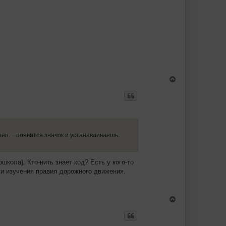
ь
с
я
к
н
а
ч
а
л
у
В
е
р
н
у
т
ь
с
я
nen. ...появится значок и устанавливаешь.
к
н
а
кола). Кто-нить знает код? Есть у кого-то
ч
а
 и изучения правил дорожного движения.
л
у
В
е
р
н