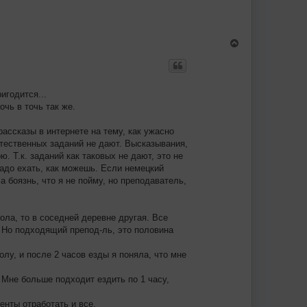
а
л
у
В
е
р
н
у
т
игодится...
ь
очь в точь так же.
с
я
к
рассказы в интернете на тему, как ужасно
н
стественных заданий не дают. Высказывания,
а
ю. Т.к. заданий как таковых не дают, это не
ч
а
 надо ехать, как можешь. Если немецкий
л
а боязнь, что я не пойму, но преподаватель,
у
ола, то в соседней деревне другая. Все
 Но подходящий препод-ль, это половина
лу, и после 2 часов езды я поняла, что мне
 Мне больше подходит ездить по 1 часу,
енты отработать и все.