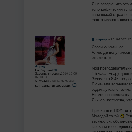
Я не говорю, что это 
топографический тупи
панический страх не п
фантазировать ничего 
С
Фарида
»
2016-10-27 15
о
о
Спасибо большое!
б
Алла, да получилось
щ
е
ответить-))
н
и
Фарида
е
Моя преподавательниц
Сообщения:
396
1,5 часа, +пару дней 
Зарегистрирован:
2010-10-06
07:13:54
Экзамен в 8.45, но до
Откуда:
Deutschland, Hessen
Я сначала волновалас
К
Контактная информация:
о
ездила ужасно, взяла
н
Но моя преподаватель
т
а
Я была настроена, что
к
т
н
Приехали в ТЮФ, ока
а
Молодой такой
Реш
я
и
засмеялся, обстановк
н
выехали в соседнюю 
ф
о
припарковаться у маш