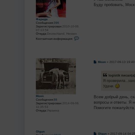
е
б
Буду пробовать, Моск
л
щ
я
е
Ф
н
а
и
Фарида
р
е
Сообщения:
396
и
Зарегистрирован:
2010-10-06
д
07:13:54
а
Откуда:
Deutschland, Hessen
К
Контактная информация:
о
н
т
а
к
т
С
Moon
»
2017-09-13 19:40
н
о
а
о
я
б
и
logistik писал(а)
щ
н
е
ф
Я проверила...захо
н
о
Удачи.
и
р
е
м
а
Moon
Всем добрый день, ска
ц
Сообщения:
88
вопросы и ответы. Я 
и
Зарегистрирован:
2014-09-06
я
11:35:53
Помогите пожалуйста.
п
Откуда:
Украина
о
л
ь
з
о
в
Olgun
С
Olgun
»
2017-09-14 04:2
а