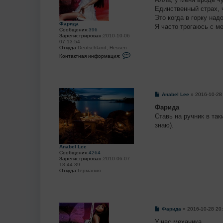
щ
е
Единственный страх, 
н
Это когда в горку над
и
Фарида
е
Я часто трогаюсь с м
Сообщения:
396
Зарегистрирован:
2010-10-06
07:13:54
Откуда:
Deutschland, Hessen
К
Контактная информация:
о
н
т
а
к
т
С
Anabel Lee
»
2016-10-28
н
о
а
о
Фарида
я
б
и
Ставь на ручник в так
щ
н
е
знаю).
ф
н
о
и
р
е
м
Anabel Lee
а
Сообщения:
4264
ц
Зарегистрирован:
2010-06-07
и
18:44:39
я
Откуда:
Германия
п
о
л
ь
з
о
в
С
Фарида
»
2016-10-28 20
а
о
т
о
У нас механика.