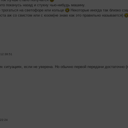
что покачусь назад и стукну чью-нибудь машину.
о трогаться на светофоре или кольце
Некоторые иногда так близко с
еста аж со свистом или с юзом(не знаю как это правильно называется)
 12:38:51
их ситуациях, если не уверена. Но обычно первой передачи достаточно (я
:22:24