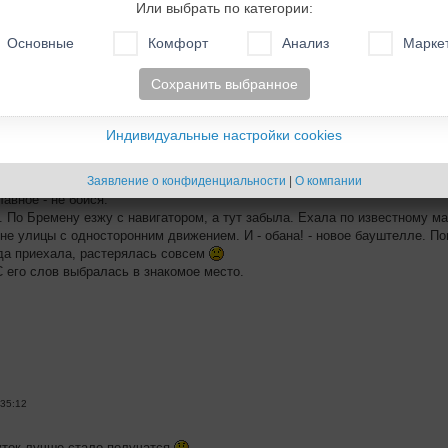
Или выбрать по категории:
Основные
Комфорт
Анализ
Марке
Сохранить выбранное
Индивидуальные настройки cookies
 10:13:48
Заявление о конфиденциальности
|
О компании
лавное - не бойся.
. По Бремену езжу с навигатором, а тут забыла. Ехала по известному ма
йоне улицы с односторонним движением. И - обана! - новое бауштелле. По
да приехала, растерялась совсем
С его слов выбралась в знакомое место.
:35:12
уток лучше стало получатся