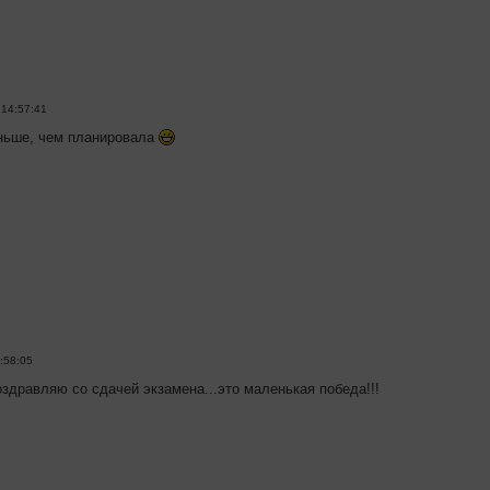
 14:57:41
аньше, чем планировала
:58:05
оздравляю со сдачей экзамена...это маленькая победа!!!