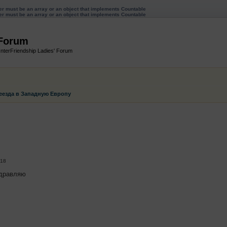
ter must be an array or an object that implements Countable
ter must be an array or an object that implements Countable
 Forum
InterFriendship Ladies' Forum
реезда в Западную Европу
енный поиск
:18
дравляю