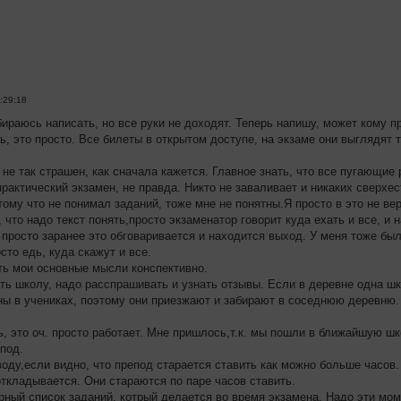
:29:18
ираюсь написать, но все руки не доходят. Теперь напишу, может кому пр
, это просто. Все билеты в открытом доступе, на экзаме они выглядят т
не так страшен, как сначала кажется. Главное знать, что все пугающие 
практический экзамен, не правда. Никто не заваливает и никаких сверхе
отому что не понимал заданий, тоже мне не понятны.Я просто в это не вер
 что надо текст понять,просто экзаменатор говорит куда ехать и все, и
 просто заранее это обговаривается и находится выход. У меня тоже был
сто едь, куда скажут и все.
ь мои основные мысли конспективно.
ть школу, надо расспрашивать и узнать отзывы. Если в деревне одна шк
ы в учениках, поэтому они приезжают и забирают в соседнюю деревню.
, это оч. просто работает. Мне пришлось,т.к. мы пошли в ближайшую шко
под.
воду,если видно, что препод старается ставить как можно больше часов.
откладывается. Они стараются по паре часов ставить.
рный список заданий, котрый делается во время экзамена. Надо эти мом