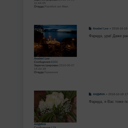
11:44:05
Откуда:
Frankfurt am Main
С
Anabel Lee
»
2016-10-18
о
о
Фарида, ура! Даже р
б
щ
е
н
и
е
Anabel Lee
Сообщения:
4264
Зарегистрирован:
2010-06-07
18:44:39
Откуда:
Германия
С
AHДИHA
»
2016-10-19 17
о
о
Фарида, я Вас тоже п
б
щ
е
н
и
е
AHДИHA
Сообщения:
179