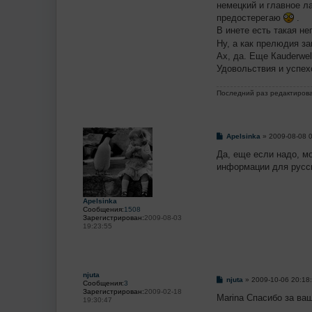
немецкий и главное л
предостерегаю
.
В инете есть такая н
Ну, а как прелюдия з
Ах, да. Еще Кauderwel
Удовольствия и успех
Последний раз редактиров
С
Apelsinka
»
2009-08-08 
о
о
Да, еще если надо, мо
б
информации для русск
щ
е
н
и
Apelsinka
е
Сообщения:
1508
Зарегистрирован:
2009-08-03
19:23:55
njuta
С
njuta
»
2009-10-06 20:18
Сообщения:
3
о
Зарегистрирован:
2009-02-18
о
Marina Спасибо за ва
19:30:47
б