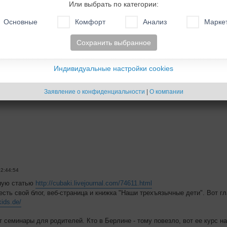
Или выбрать по категории:
Основные
Комфорт
Анализ
Марке
Сохранить выбранное
:25
асибо!
Индивидуальные настройки cookies
Заявление о конфиденциальности
|
О компании
12:44:54
ную статью
http://cubaki.livejournal.com/74611.html
сть свой блог, веб-страница и книжка "Наши трехъязычные дети". Вот гл
kids.de/
т семинары для родителей. Кто в Берлине - тому повезло, вот ее курс н