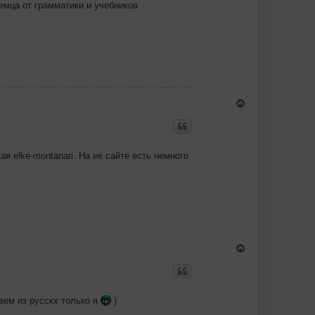
емца от грамматики и учебников
В
е
р
н
у
т
я elke-montanari. На ее сайте есть немного
ь
с
я
к
н
а
ч
а
л
В
у
е
р
н
у
т
вем из русскх только я
)
ь