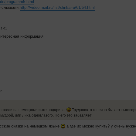
v.de/programm5.html
и-слышали:
http://video.mail.ru/list/olinka-ru/61/64.html
12:01
интересная информация!
32
е сказки на немецком языке подарила.
Трудновато конечно бывает выговори
удрой, или Лиха одноглазого. Но его это забавляет.
усские сказки на немецком языке
а где их можно купить? у очень нужн