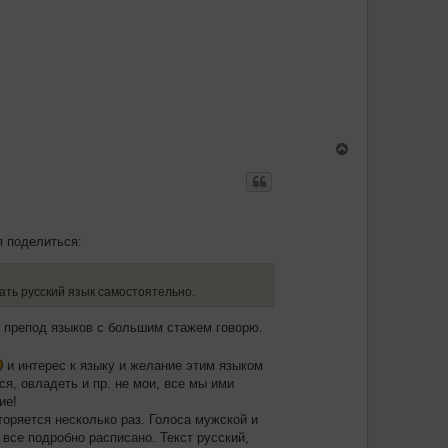
с
я
к
н
а
ч
а
л
у
В
е
р
н
у
т
ь
я поделиться:
с
я
к
н
чать русский язык самостоятельно.
а
ч
ак препод языков с большим стажем говорю.
а
л
у
и интерес к языку и желание этим языком
я, овладеть и пр. не мои, все мы ими
ие!
торяется несколько раз. Голоса мужской и
все подробно расписано. Текст русский,