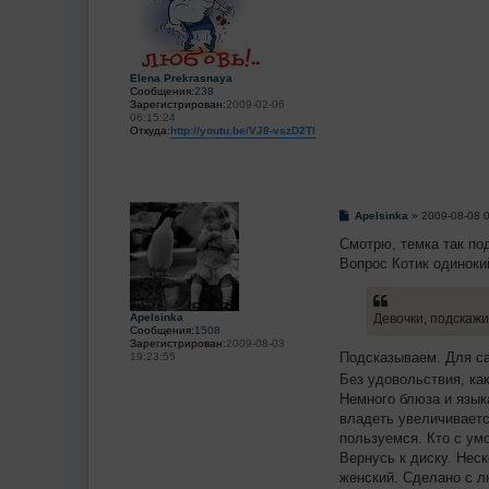
щ
е
н
и
е
Elena Prekrasnaya
Сообщения:
238
Зарегистрирован:
2009-02-06
06:15:24
Откуда:
http://youtu.be/VJ8-vszD2TI
С
Apelsinka
»
2009-08-08 
о
о
Смотрю, темка так по
б
Вопрос Котик одиноки
щ
е
н
и
Apelsinka
Девочки, подскажи
е
Сообщения:
1508
Зарегистрирован:
2009-08-03
Подсказываем. Для са
19:23:55
Без удовольствия, как
Немного блюза и языка
владеть увеличиваетс
пользуемся. Кто с ум
Вернусь к диску. Нес
женский. Сделано с л