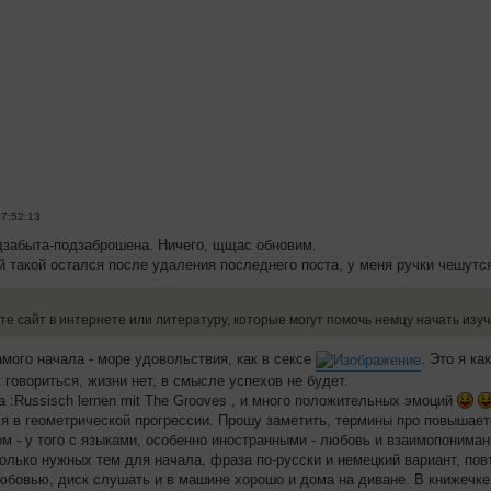
07:52:13
дзабыта-подзаброшена. Ничего, щщас обновим.
й такой остался после удаления последнего поста, у меня ручки чешутс
те сайт в интернете или литературу, которые могут помочь немцу начать изу
мого начала - море удовольствия, как в сексе
. Это я к
 говориться, жизни нет, в смысле успехов не будет.
 :Russisch lernen mit The Grooves , и много положительных эмоций
я в геометрической прогрессии. Прошу заметить, термины про повышаетс
ом - у того с языками, особенно иностранными - любовь и взаимопониман
колько нужных тем для начала, фраза по-русски и немецкий вариант, пов
юбовью, диск слушать и в машине хорошо и дома на диване. В книжечке 