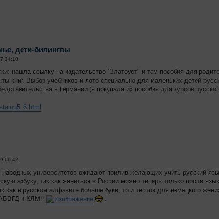
мье, дети-билингвы
17:34:10
тки: нашла ссылку на издательство "Златоуст" и там пособия для родит
ты книг. Выбор учебников и лото специально для маленьких детей рус
редставительства в Германии (я покупала их пособия для курсов русског
catalog5_8.html
09:06:42
 народных университетов ожидают прилив желающих учить русский язы
скую азбуку, так как жениться в России можно теперь только после языко
ак как в русском алфавите больше букв, то и тестов для немецкого жени
: АБВГД-и-КЛМН
.