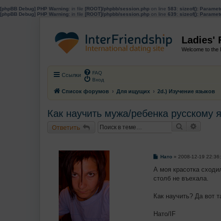
[phpBB Debug] PHP Warning
: in file
[ROOT]/phpbb/session.php
on line
583
:
sizeof(): Parame
[phpBB Debug] PHP Warning
: in file
[ROOT]/phpbb/session.php
on line
639
:
sizeof(): Parame
Ladies'
Welcome to the 
FAQ
Ссылки
Вход
Список форумов
Для ищущих
2d.) Изучение языков
Как научить мужа/ребенка русскому 
Поиск
Расшир
Ответить
С
Нато
»
2008-12-19 22:36
о
о
А моя красотка сходил
б
столб не въехала.
щ
е
н
Как научить? Да вот т
и
е
Нато/IF