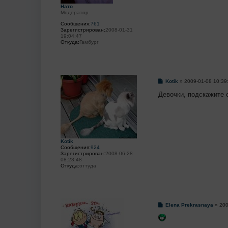
Нато
Модератор
Сообщения:
761
Зарегистрирован:
2008-01-31
19:04:47
Откуда:
Гамбург
С
Kotik
»
2009-01-08 10:39
о
о
Девочки, подскажите 
б
щ
е
н
и
е
Kotik
Сообщения:
924
Зарегистрирован:
2008-06-28
08:23:48
Откуда:
оттуда
С
Elena Prekrasnaya
»
200
о
о
б