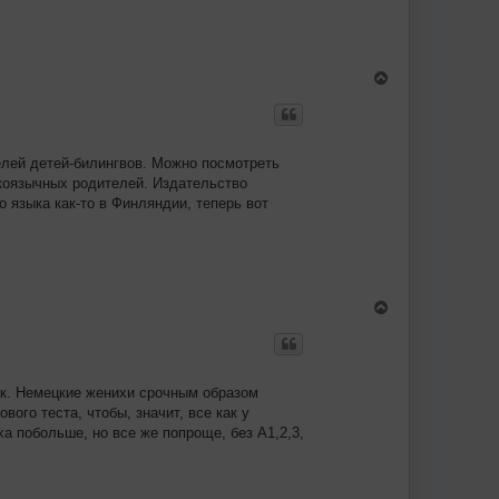
у
В
е
р
н
у
т
елей детей-билингвов. Можно посмотреть
ь
скоязычных родителей. Издательство
с
я
о языка как-то в Финляндии, теперь вот
к
н
а
ч
а
л
В
у
е
р
н
у
т
к. Немецкие женихи срочным образом
ь
вого теста, чтобы, значит, все как у
с
я
ха побольше, но все же попроще, без А1,2,3,
к
н
а
ч