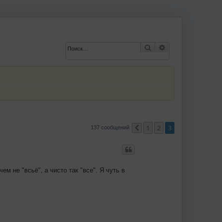
Поиск
Расширенный по
1
2
3
137 сообщений
Пред.
ем не "всьё", а чисто так "все". Я чуть в