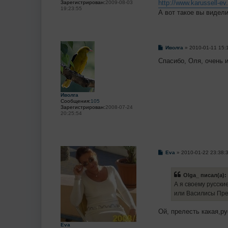
http://www.karussell-e
Зарегистрирован:
2009-08-03
19:23:55
А вот такое вы видел
С
Иволга
»
2010-01-11 15:
о
о
Спасибо, Оля, очень 
б
щ
е
н
и
Иволга
е
Сообщения:
105
Зарегистрирован:
2008-07-24
20:25:54
С
Eva
»
2010-01-22 23:38:
о
о
б
Olga_ писал(а):
щ
е
А я своему русски
н
или Василисы Прем
и
е
Ой, прелесть какая,р
Eva