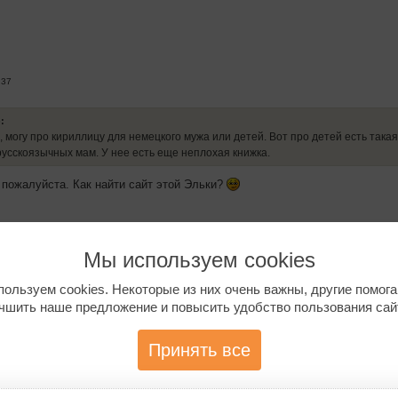
:37
:
, могу про кириллицу для немецкого мужа или детей. Вот про детей есть такая 
усскоязычных мам. У нее есть еще неплохая книжка.
 пожалуйста. Как найти сайт этой Эльки?
Мы используем cookies
ользуем cookies. Некоторые из них очень важны, другие помог
16:56:27
чшить наше предложение и повысить удобство пользования сай
elke-montanari.de/
.
 деток
Принять все
r-kinder.de/index.php
журнальчик
rm.de/tamitut/#view
.