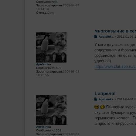
Сообщения:
44
Зарегистрирован:
2008-04-17
18:44:14
Откуда:
Сочи
многоязычие в се
С
Apelsinka
»
2011-01-07 
о
о
У кого двуязычные де
б
содержания и фрагмен
щ
е
российское, но есть п
н
удобнее).
и
Apelsinka
е
http://www.zlat.spb.ru/
Сообщения:
1508
Зарегистрирован:
2009-08-03
19:23:55
1 апреля!
С
Apelsinka
»
2011-04-01 
о
о
Языковые курсы
б
скупают буквари и рус
щ
е
германских коллег . Т
н
а просто и по-русски
и
Apelsinka
е
Сообщения:
1508
Зарегистрирован:
2009-08-03