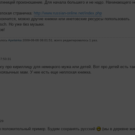
атиницей произношение. Для начала большего и не надо. Начинающего н
еплохая страничка:
http://www.russian-online.net/index.php
акончится, можно другие книжки или инетовские ресурсы попользовать.
sch. Но уже без музыки.
ов!
алось
Apelsinka
2009-08-08 08:01:51, всего редактировалось 1 раз.
07:53:31
гу про кириллицу для немецкого мужа или детей. Вот про детей есть така
оязычных мам. У нее есть еще неплохая книжка.
:29
ш положительный пример. Будем сохранять русский
(мы в деревне жи