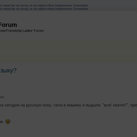
ter must be an array or an object that implements Countable
ter must be an array or an object that implements Countable
 Forum
InterFriendship Ladies' Forum
языку?
енный поиск
:18
а сегодня на русскую елку, села в машину и выдала: "все! хватит!", прич
ак.