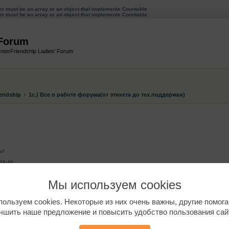
ter must be an array or an object that implements Countable
ter must be an array or an object that implements Countable
 Forum
InterFriendship Ladies' Forum
endship
1c.) Все о работе форума(от этикета до тех.поддержки)
енный поиск
я?
29:40
я меньше недели назад зарегистрировалась на сайте. Уважаемые девуш
Мы используем cookies
лепую" галлерию и я постоянно ОФЛАЙН.
ользуем cookies. Некоторые из них очень важны, другие помог
чшить наше предложение и повысить удобство пользования сай
наче какой смысл присутствовать на сайте, если тебя не видно!!!!