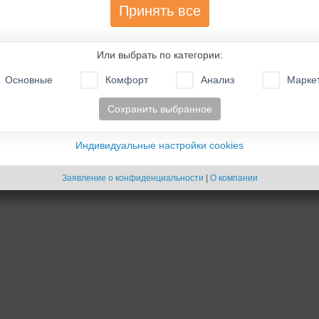
Принять все
.поддержки)»
Или выбрать по категории:
Основные
Комфорт
Анализ
Марке
- Cookies -
Создано на основе
phpBB
® Forum Software © phpBB Limited
Русская поддержка phpBB
Сохранить выбранное
Индивидуальные настройки cookies
Заявление о конфиденциальности
|
О компании