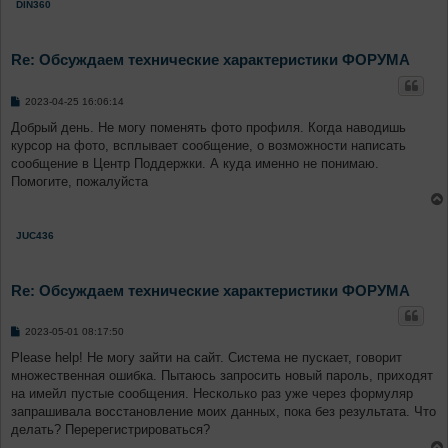
DIN360
Re: Обсуждаем технические характеристики ФОРУМА
С
2023-04-25 16:06:14
о
о
Добрый день. Не могу поменять фото профиля. Когда наводишь
б
курсор на фото, всплывает сообщение, о возможности написать
щ
е
сообщение в Центр Поддержки. А куда именно не понимаю.
н
Помогите, пожалуйста
и
е
JUC436
Re: Обсуждаем технические характеристики ФОРУМА
С
2023-05-01 08:17:50
о
о
Please help! Не могу зайти на сайт. Система не пускает, говорит
б
множественная ошибка. Пытаюсь запросить новый пароль, приходят
щ
е
на имейл пустые сообщения. Несколько раз уже через формуляр
н
запрашивала восстановление моих данных, пока без результата. Что
и
е
делать? Перерегистрироваться?