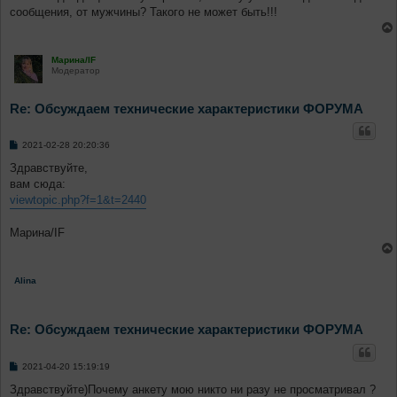
е
сообщения, от мужчины? Такого не может быть!!!
н
и
е
Марина/IF
Модератор
Re: Обсуждаем технические характеристики ФОРУМА
С
2021-02-28 20:20:36
о
о
Здравствуйте,
б
вам сюда:
щ
е
viewtopic.php?f=1&t=2440
н
и
е
Марина/IF
Аlina
Re: Обсуждаем технические характеристики ФОРУМА
С
2021-04-20 15:19:19
о
о
Здравствуйте)Почему анкету мою никто ни разу не просматривал ?