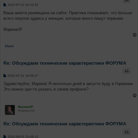
С
2022-07-10 19:23:33
о
о
Ваша анкета размещена на сайте. Практика показывает, что больше
б
всего покупок адреса у женщин, которые много пишут первыми.
щ
е
н
Марина/IF
и
е
Claire
Re: Обсуждаем технические характеристики ФОРУМА
С
2022-07-31 16:09:27
о
о
Здравствуйте, Марина! Я несколько дней в августе буду в Германии.
б
Это можно где=то указать в своем профиле?
щ
е
н
и
е
Марина/IF
Модератор
Re: Обсуждаем технические характеристики ФОРУМА
С
2022-08-01 21:09:12