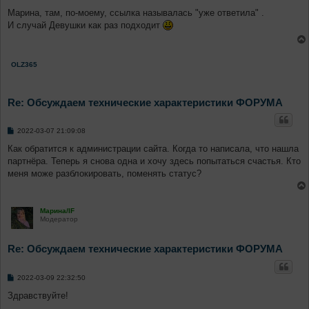
о
о
Марина, там, по-моему, ссылка называлась "уже ответила" .
б
И случай Девушки как раз подходит
щ
е
н
и
е
OLZ365
Re: Обсуждаем технические характеристики ФОРУМА
С
2022-03-07 21:09:08
о
о
Как обратится к администрации сайта. Когда то написала, что нашла
б
партнёра. Теперь я снова одна и хочу здесь попытаться счастья. Кто
щ
е
меня може разблокировать, поменять статус?
н
и
е
Марина/IF
Модератор
Re: Обсуждаем технические характеристики ФОРУМА
С
2022-03-09 22:32:50
о
о
Здравствуйте!
б