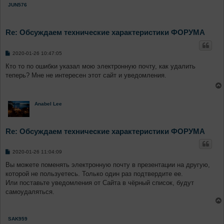
JUN576
Re: Обсуждаем технические характеристики ФОРУМА
С
2020-01-26 10:47:05
о
о
Кто то по ошибки указал мою электронную почту, как удалить
б
теперь? Мне не интересен этот сайт и уведомления.
щ
е
н
и
е
Anabel Lee
Re: Обсуждаем технические характеристики ФОРУМА
С
2020-01-26 11:04:09
о
о
Вы можете поменять электронную почту в презентации на другую,
б
которой не пользуетесь. Только один раз подтвердите ее.
щ
е
Или поставьте уведомления от Сайта в чёрный список, будут
н
самоудаляться.
и
е
SAK959