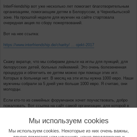
InterFriendship вот уже несколько лет помогает благотворительным
организациям, помогающим детям в Белоруссии, в Чернобыльской
зоне. На прошлой неделе для мужчин на сайте стартовала
очередная акция по сбору пожертвований.
Вот на нее ссылка:
https://www.interfriendship.de/charity/ ... ojekt-2017
Скажу вкратце, что мы собираем деньги на иглы для пункций, для
белорусских детей, больных лейкемией. Это очень болезененная
процедура и облегчить ее детям можно при помощи этих игл.
Которых в больнице нет. В месяц на эти иглы нужна 1000 евро. Наши
мужчины собрали за 5 дней уже больше 1000 евро. Я считаю, они
молодцы.
Если кто-то из семейных форумчанок хочет поучаствовать, добро
пожаловать. Вот ссылка на сайт самой организации, для которой в
этот раз, как уже и два предыдущих раза, собираются
пожертвования.
Мы используем cookies
http://www.tschernobylhilfe-nordschwaben.de/
Мы используем cookies. Некоторые из них очень важны,
другие помогают нам улучшить наше предложение и