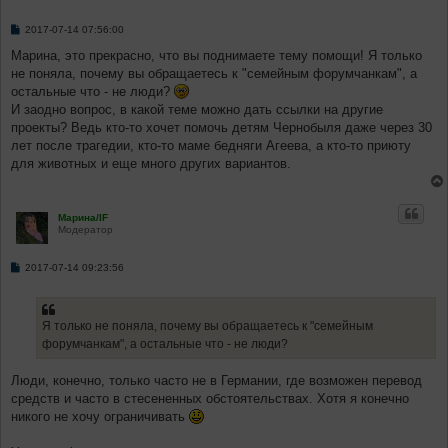
С
2017-07-14 07:56:00
о
о
Марина, это прекрасно, что вы поднимаете тему помощи! Я только
б
не поняла, почему вы обращаетесь к "семейным форумчанкам", а
щ
е
остальные что - не люди?
н
И заодно вопрос, в какой теме можно дать ссылки на другие
и
е
проекты? Ведь кто-то хочет помочь детям Чернобыля даже через 30
лет после трагедии, кто-то маме бедняги Агеева, а кто-то приюту
для животных и еще много других вариантов.
Марина/IF
Модератор
С
2017-07-14 09:23:56
о
о
б
щ
Я только не поняла, почему вы обращаетесь к "семейным
е
н
форумчанкам", а остальные что - не люди?
и
е
Люди, конечно, только часто не в Германии, где возможен перевод
средств и часто в стесененных обстоятельствах. Хотя я конечно
никого не хочу ограничивать