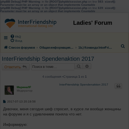
[phpBB Debug] PHP Warning
: in file
[ROOT]/phpbb/session.php
on line
583
:
sizeof():
Parameter must be an array or an object that implements Countable
[phpBB Debug] PHP Warning
: in file
[ROOT]/phpbb/session.php
on line
639
:
sizeof():
Parameter must be an array or an object that implements Countable
Ladies' Forum
FAQ
Вход
П
Список форумов
Общая информация о форуме InterFriendship
1b.) Команда InterFriendship представляется!
о
InterFriendship Spendenaktion 2017
и
Поиск
Расширенный поиск
Ответить
с
к
4 сообщения •Страница
1
из
1
InterFriendship Spendenaktion 2017
Марина/IF
Модератор
С
2017-07-13 20:19:56
о
о
Девочки, меня сегодня шеф спросил, в курсе ли вообще женщины
б
на форуме и я с удивлением поняла что нет.
щ
е
н
Информирую:
и
е