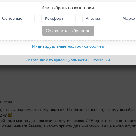
Или выбрать по категории:
5:38
Основные
Комфорт
Анализ
Марке
сылку. Очень рада буду помочь.
Сохранить выбранное
Индивидуальные настройки cookies
Заявление о конфиденциальности
|
О компании
07:56:00
о, что вы поднимаете тему помощи! Я только не поняла, почему вы обр
юди?
акой теме можно дать ссылки на другие проекты? Ведь кто-то хочет пом
о маме бедняги Агеева, а кто-то приюту для животных и еще много други