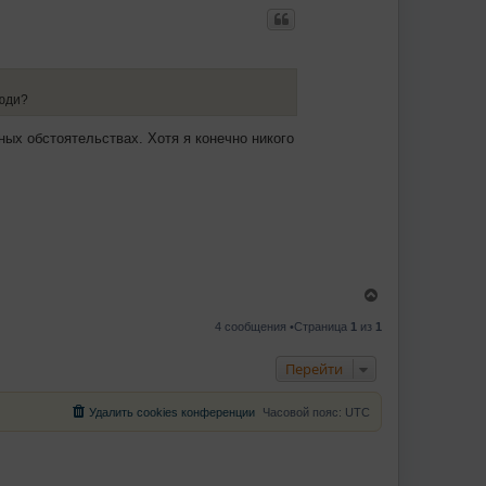
ч
р
а
н
л
у
у
т
ь
с
люди?
я
к
н
ных обстоятельствах. Хотя я конечно никого
а
ч
а
л
у
В
е
р
4 сообщения •Страница
1
из
1
н
у
Перейти
т
ь
с
Удалить cookies конференции
Часовой пояс:
UTC
я
к
н
а
ч