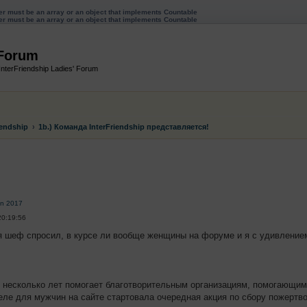
ter must be an array or an object that implements Countable
ter must be an array or an object that implements Countable
 Forum
InterFriendship Ladies' Forum
endship
1b.) Команда InterFriendship представляется!
енный поиск
on 2017
20:19:56
я шеф спросил, в курсе ли вообще женщины на форуме и я с удивлением
уже несколько лет помогает благотворительным организациям, помогающи
еле для мужчин на сайте стартовала очередная акция по сбору пожертв