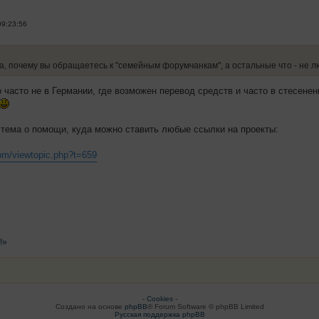
09:23:56
а, почему вы обращаетесь к "семейным форумчанкам", а остальные что - не 
 часто не в Германии, где возможен перевод средств и часто в стесенен
 тема о помощи, куда можно ставить любые ссылки на проекты:
com/viewtopic.php?t=659
!»
- Cookies -
Создано на основе
phpBB
® Forum Software © phpBB Limited
Русская поддержка phpBB