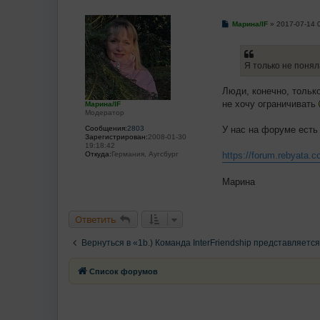
С
Марина/IF
»
2017-07-14 
о
о
б
щ
Я только не понял
е
н
и
Люди, конечно, только
е
не хочу ограничивать
Марина/IF
Модератор
Сообщения:
2803
У нас на форуме есть
Зарегистрирован:
2008-01-30
19:18:42
Откуда:
Германия, Аугсбург
https://forum.rebyata.
Марина
Ответить
Вернуться в «1b.) Команда InterFriendship представляется
Список форумов