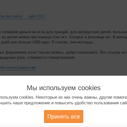
hip.de/charity/ ... ojekt-2017
ы собираем деньги на иглы для пункций, для белорусских детей, больны
ь ее детям можно при помощи этих игл. Которых в больнице нет. В месяц
 дней уже больше 1000 евро. Я считаю, они молодцы.
ных форумчанок хочет поучаствовать, добро пожаловать. Вот ссылка на с
редыдущих раза, собираются пожертвования.
hilfe-nordschwaben.de/
 состою уже давно, с тех пор как в Германии, перевожу письма. Это нас
Мы используем cookies
сновательнице этой организации, которой уже больше 20 лет на данный 
ом говорить не любит, но я ее знаю уже 17 лет и я свидетель.
ользуем cookies. Некоторые из них очень важны, другие помог
чшить наше предложение и повысить удобство пользования сай
адавайте.
Принять все