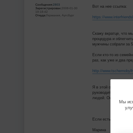
Сообщения:
2803
Вот на нее ссылка:
Зарегистрирован:
2008-01-30
19:18:42
Откуда:
Германия, Аугсбург
https://www.interfriends
Скажу вкратце, что м
процедура и облегчит
мужчины собрали за 5
Если кто-то из семей
раз, как уже и два п
http://www.tschernobyl
Я в этой организации
руководительнице и о
людей. Она сама об эт
Мы исп
улу
Если есть вопросы, з
Марина