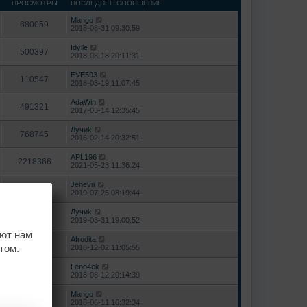
ПРОСМОТРЫ
ПОСЛЕДНЕЕ СООБЩЕНИЕ
Mango
680059
2018-08-31 09:30:59
Idylle
500397
2018-08-18 20:11:31
EVE593
110547
2018-03-19 11:07:45
AdaWin
491321
2017-03-14 12:35:45
Лучиk
768745
2016-02-14 20:32:51
APL196
2218366
2021-05-23 11:36:24
Jeneva
887697
2019-07-25 08:19:44
Лучиk
181910
2019-03-31 19:00:52
ают нам
Afrodita
1543888
том.
2018-12-02 11:05:55
Leno4ek
1227439
2018-08-12 20:14:39
Mango
441398
2018-06-11 16:32:34