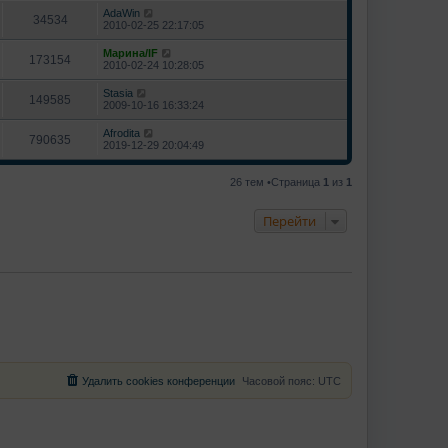
AdaWin
34534
2010-02-25 22:17:05
Марина/IF
173154
2010-02-24 10:28:05
Stasia
149585
2009-10-16 16:33:24
Afrodita
790635
2019-12-29 20:04:49
26 тем •Страница
1
из
1
Перейти
Удалить cookies конференции
Часовой пояс:
UTC