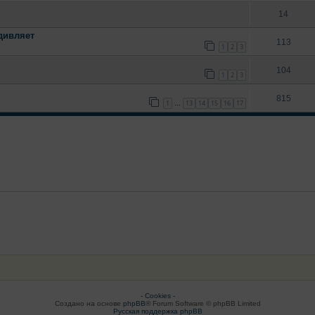
14
удивляет
113
1
2
3
104
1
2
3
815
1
13
14
15
16
17
…
- Cookies -
Создано на основе
phpBB
® Forum Software © phpBB Limited
Русская поддержка phpBB