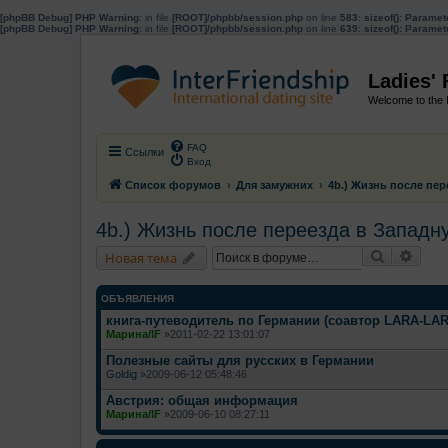
[phpBB Debug] PHP Warning
: in file
[ROOT]/phpbb/session.php
on line
583
:
sizeof(): Parame
[phpBB Debug] PHP Warning
: in file
[ROOT]/phpbb/session.php
on line
639
:
sizeof(): Parame
Ladies'
Welcome to the 
FAQ
Ссылки
Вход
Список форумов
Для замужних
4b.) Жизнь после пе
4b.) Жизнь после переезда в Западн
Поиск
Расш
Новая тема
ОБЪЯВЛЕНИЯ
книга-путеводитель по Германии (соавтор LARA-LAR
Марина/IF
»2011-02-22 13:01:07
Полезные сайты для русских в Германии
Goldig
»2009-06-12 05:48:46
Австрия: общая информация
Марина/IF
»2009-06-10 08:27:11