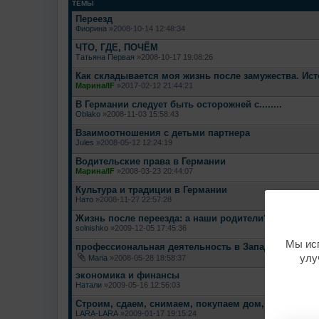
ТЕМЫ
Переезд
Фиорина
»2008-10-14 12:48:34
ЧТО, ГДЕ, ПОЧЁМ
Татьяна Первая
»2008-10-17 19:08:26
Как складывается моя жизнь после замужества. Ист
Марина/IF
»2017-02-12 21:44:21
В Германии следует быть осторожней с........
Oblako
»2008-11-03 15:58:43
Взаимоотношения с детьми партнера
Jules
»2008-05-12 12:24:19
Водительские права в Германии
Марина/IF
»2008-03-23 20:44:07
Культура и традиции в Германии
Нато
»2008-11-27 22:57:28
Жизнь после переезда: а наши родители?
solnishko
»2009-12-05 17:45:36
Мы исп
профессиональная деятельность в Западной Европ
улу
Maria
»2008-05-28 18:58:37
экономика и финансы
Натали
»2009-05-16 12:56:03
Строим, сдаем, снимаем, покупаем дом, квартиру, д
LARA-LARA
»2009-01-17 19:15:24