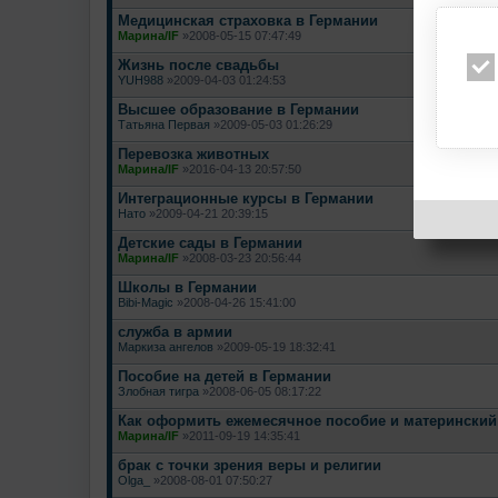
Медицинская страховка в Германии
Марина/IF
»2008-05-15 07:47:49
Жизнь после свадьбы
YUH988
»2009-04-03 01:24:53
Высшее образование в Германии
Татьяна Первая
»2009-05-03 01:26:29
Перевозка животных
Марина/IF
»2016-04-13 20:57:50
Интеграционные курсы в Германии
Нато
»2009-04-21 20:39:15
Детские сады в Германии
Марина/IF
»2008-03-23 20:56:44
Школы в Германии
Bibi-Magic
»2008-04-26 15:41:00
служба в армии
Маркиза ангелов
»2009-05-19 18:32:41
Пособие на детей в Германии
Злобная тигра
»2008-06-05 08:17:22
Как оформить ежемесячное пособие и материнский
Марина/IF
»2011-09-19 14:35:41
брак с точки зрения веры и религии
Olga_
»2008-08-01 07:50:27