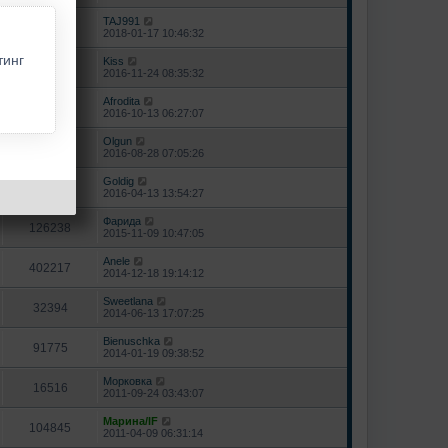
TAJ991
708678
2018-01-17 10:46:32
тинг
Kiss
846593
2016-11-24 08:35:32
Afrodita
149587
2016-10-13 06:27:07
Olgun
50206
2016-08-28 07:05:26
Goldig
1183301
2016-04-13 13:54:27
Фарида
126238
2015-11-09 10:47:05
Anele
402217
2014-12-18 19:14:12
Sweetlana
32394
2014-06-13 17:07:25
Bienuschka
91775
2014-01-19 09:38:52
Морковка
16516
2011-09-24 03:43:07
Марина/IF
104845
2011-04-09 06:31:14