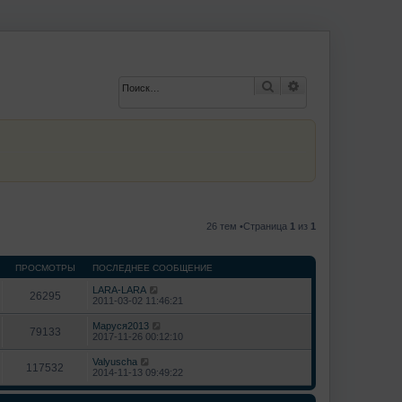
Поиск
Расширенный по
26 тем •Страница
1
из
1
ПРОСМОТРЫ
ПОСЛЕДНЕЕ СООБЩЕНИЕ
LARA-LARA
26295
2011-03-02 11:46:21
Маруся2013
79133
2017-11-26 00:12:10
Valyuscha
117532
2014-11-13 09:49:22