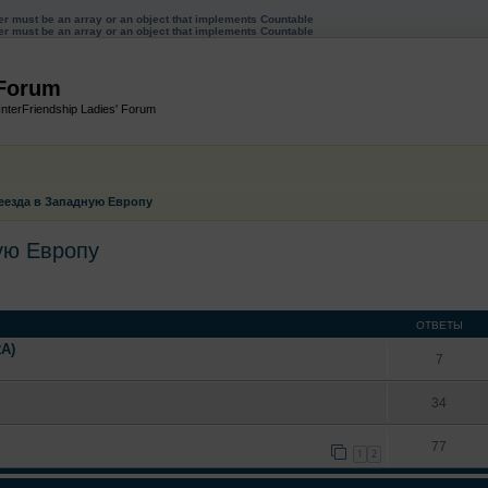
ter must be an array or an object that implements Countable
ter must be an array or an object that implements Countable
 Forum
InterFriendship Ladies' Forum
реезда в Западную Европу
ую Европу
иренный поиск
ОТВЕТЫ
A)
7
34
77
1
2