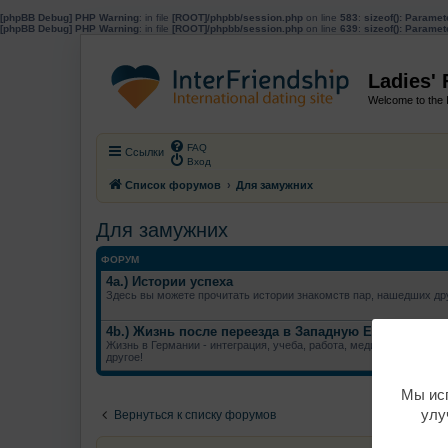
[phpBB Debug] PHP Warning
: in file
[ROOT]/phpbb/session.php
on line
583
:
sizeof(): Parame
[phpBB Debug] PHP Warning
: in file
[ROOT]/phpbb/session.php
on line
639
:
sizeof(): Parame
Ladies'
Welcome to the 
FAQ
Ссылки
Вход
Список форумов
Для замужних
Для замужних
ФОРУМ
4a.) Истории успеха
Здесь вы можете прочитать истории знакомств пар, нашедших дру
4b.) Жизнь после переезда в Западную Европу
Жизнь в Германии - интеграция, учеба, работа, медицина, потвер
другое!
Мы исп
улу
Вернуться к списку форумов