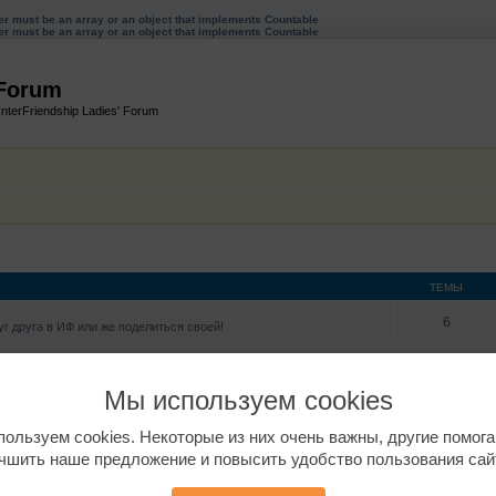
ter must be an array or an object that implements Countable
ter must be an array or an object that implements Countable
 Forum
InterFriendship Ladies' Forum
ТЕМЫ
6
г друга в ИФ или же поделиться своей!
29
ждение/получение прав, дет.сады, школы, , языковые курсы и многое
Мы используем cookies
ользуем cookies. Некоторые из них очень важны, другие помог
чшить наше предложение и повысить удобство пользования сай