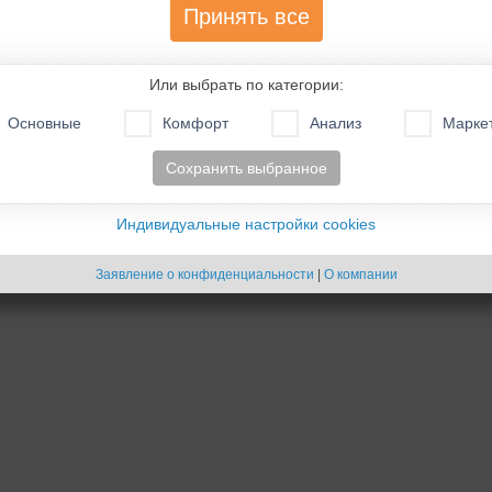
Принять все
- Cookies -
Создано на основе
phpBB
® Forum Software © phpBB Limited
Русская поддержка phpBB
Или выбрать по категории:
Основные
Комфорт
Анализ
Марке
Сохранить выбранное
Индивидуальные настройки cookies
Заявление о конфиденциальности
|
О компании