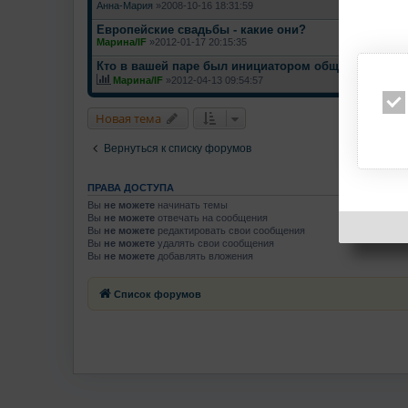
Анна-Мария
»2008-10-16 18:31:59
Европейские свадьбы - какие они?
Марина/IF
»2012-01-17 20:15:35
Кто в вашей паре был инициатором общения.
Марина/IF
»2012-04-13 09:54:57
Новая тема
Вернуться к списку форумов
ПРАВА ДОСТУПА
Вы
не можете
начинать темы
Вы
не можете
отвечать на сообщения
Вы
не можете
редактировать свои сообщения
Вы
не можете
удалять свои сообщения
Вы
не можете
добавлять вложения
Список форумов