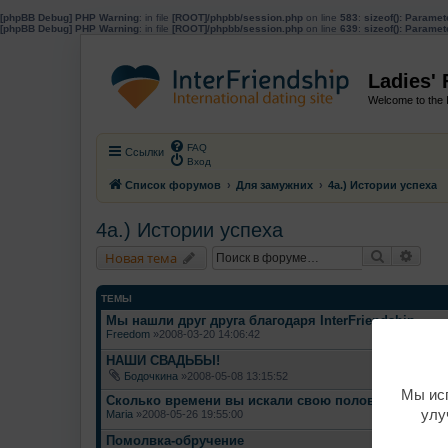
[phpBB Debug] PHP Warning
: in file
[ROOT]/phpbb/session.php
on line
583
:
sizeof(): Parame
[phpBB Debug] PHP Warning
: in file
[ROOT]/phpbb/session.php
on line
639
:
sizeof(): Parame
Ladies'
Welcome to the 
FAQ
Ссылки
Вход
Список форумов
Для замужних
4a.) Истории успеха
4a.) Истории успеха
Поиск
Расш
Новая тема
ТЕМЫ
Мы нашли друг друга благодаря InterFriendship
Freedom
»2008-03-20 14:06:42
НАШИ СВАДЬБЫ!
Бодочкина
»2008-05-08 13:15:52
Мы исп
Сколько времени вы искали свою половинку?!
улу
Maria
»2008-05-26 19:55:00
Помолвка-обручение