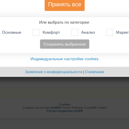
348
1
3
4
5
6
7
…
Принять все
176
1
2
3
4
Или выбрать по категории:
66
1
2
Основные
Комфорт
Анализ
Марке
Сохранить выбранное
Индивидуальные настройки cookies
Заявление о конфиденциальности
|
О компании
- Cookies -
Создано на основе
phpBB
® Forum Software © phpBB Limited
Русская поддержка phpBB