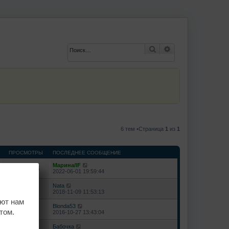
Поиск
Расширенный по
6 тем •Страница
1
из
1
ПРОСМОТРЫ
ПОСЛЕДНЕЕ СООБЩЕНИЕ
Марина/IF
10100276
2022-06-01 19:59:44
Nata
6884942
2018-11-09 11:53:13
ают нам
Blonda53
917994
том.
2016-10-27 13:43:04
Бабочка