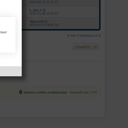
470287
2016-02-14 21:37:27
k_olya_k
271688
2015-11-06 10:55:17
Valyuscha
135029
2015-07-02 06:02:12
тинг
6 тем •Страница
1
из
1
Перейти
Удалить cookies конференции
Часовой пояс:
UTC