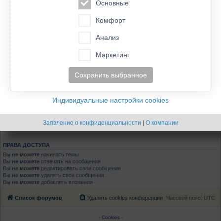
Основные
1
2
3
4
Команда InterFriendship
Комфорт
Последнее сообщение
Марина/IF
«
2019-11-11 15:00:16
Ответы:
90
Анализ
1
2
InterFriendship Spendenaktion 2017
Маркетинг
Последнее сообщение
Марина/IF
«
2017-07-14 09:23:56
Ответы:
3
рейтинг ИФ
Сохранить выбранное
Последнее сообщение
Марина/IF
«
2012-04-17 05:48:23
Новая тема
Индивидуальные настройки cookies
6 тем •Страница
1
из
1
Заявление о конфиденциальности
|
О компании
Перейти
ПРАВА ДОСТУПА
Вы
не можете
начинать темы
Вы
не можете
отвечать на сообщения
Вы
не можете
редактировать свои сообщения
Вы
не можете
удалять свои сообщения
Вы
не можете
добавлять вложения
Список форумов
Удалить cookies конференции
Часовой пояс:
UTC
- Cookies -