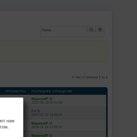
Поиск
Расширенный по
6 тем •Страница
1
из
1
ПРОСМОТРЫ
ПОСЛЕДНЕЕ СООБЩЕНИЕ
Марина/IF
133624
2022-06-19 20:53:36
Елі
21929
2020-01-10 19:26:57
ают нам
Марина/IF
304808
том.
2019-11-19 13:45:16
Марина/IF