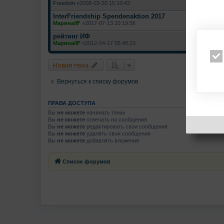
Freedom
»2008-03-20 15:10:43
InterFriendship Spendenaktion 2017
Марина/IF
»2017-07-13 20:19:56
рейтинг ИФ
Марина/IF
»2012-04-17 05:48:23
Новая тема
Вернуться к списку форумов
ПРАВА ДОСТУПА
Вы
не можете
начинать темы
Вы
не можете
отвечать на сообщения
Вы
не можете
редактировать свои сообщения
Вы
не можете
удалять свои сообщения
Вы
не можете
добавлять вложения
Список форумов