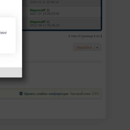
225072
2019-11-11 15:00:16
Марина/IF
15668
2017-07-14 09:23:56
Марина/IF
30447
2012-04-17 05:48:23
тинг
6 тем •Страница
1
из
1
Перейти
Удалить cookies конференции
Часовой пояс:
UTC