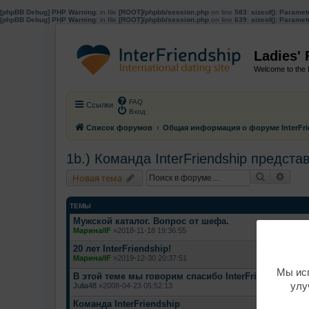
[phpBB Debug] PHP Warning
: in file
[ROOT]/phpbb/session.php
on line
583
:
sizeof(): Parame
[phpBB Debug] PHP Warning
: in file
[ROOT]/phpbb/session.php
on line
639
:
sizeof(): Parame
Ladies'
Welcome to the 
FAQ
Ссылки
Вход
Список форумов
Общая информация о форуме InterFri
1b.) Команда InterFriendship предста
Поиск
Расш
Новая тема
ТЕМЫ
Мужской каталог. Вопрос от шефа.
Марина/IF
»2018-11-18 19:36:55
20 лет InterFriendship!
Марина/IF
»2019-12-30 20:37:51
Мы исп
В этой теме мы говорим спасибо InterFriendship:)!
улу
Julia48
»2008-04-23 05:52:13
Команда InterFriendship