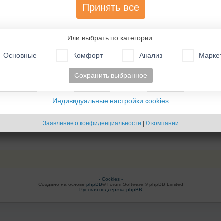
90
1
2
Принять все
3
Или выбрать по категории:
0
Основные
Комфорт
Анализ
Марке
Сохранить выбранное
Индивидуальные настройки cookies
Заявление о конфиденциальности
|
О компании
- Cookies -
Создано на основе
phpBB
® Forum Software © phpBB Limited
Русская поддержка phpBB