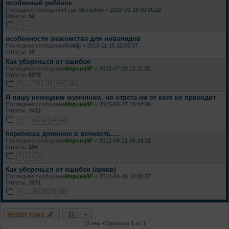
особенный ребёнок
Последнее сообщение
Frau Sternchen
«
2016-09-16 00:00:22
Ответы:
52
1
2
особенности знакомства для инвалидов
Последнее сообщение
Goldig
«
2015-11-15 22:05:37
Ответы:
39
Как уберечься от ошибок
Последнее сообщение
Марина/IF
«
2015-07-28 13:31:02
Ответы:
8978
1
177
178
179
180
…
Я пишу немецким мужчинам, но ответа ни от кого не приходит
Последнее сообщение
Марина/IF
«
2015-02-17 18:44:09
Ответы:
3422
1
66
67
68
69
…
переписка длинною в вечность....
Последнее сообщение
Марина/IF
«
2012-08-21 08:34:31
Ответы:
184
1
2
3
4
Как уберечься от ошибок (архив)
Последнее сообщение
Марина/IF
«
2012-04-18 10:26:07
Ответы:
3971
1
77
78
79
80
…
Новая тема
18 тем •Страница
1
из
1