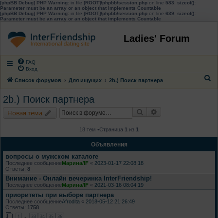
[phpBB Debug] PHP Warning
: in file
[ROOT]/phpbb/session.php
on line
583
:
sizeof():
Parameter must be an array or an object that implements Countable
[phpBB Debug] PHP Warning
: in file
[ROOT]/phpbb/session.php
on line
639
:
sizeof():
Parameter must be an array or an object that implements Countable
Ladies' Forum
FAQ
Вход
П
Список форумов
Для ищущих
2b.) Поиск партнера
о
2b.) Поиск партнера
и
Поиск
Расширенный поис
Новая тема
с
к
18 тем •Страница
1
из
1
Объявления
вопросы о мужском каталоге
Последнее сообщение
Марина/IF
«
2023-01-17 22:08:18
Ответы:
8
Внимание - Онлайн вечеринка InterFriendship!
Последнее сообщение
Марина/IF
«
2021-03-16 08:04:19
приоритеты при выборе партнера
Последнее сообщение
Afrodita
«
2018-05-12 21:26:49
Ответы:
1758
1
33
34
35
36
…