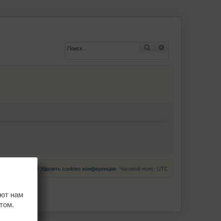
Поиск
Расширенный по
Удалить cookies конференции
Часовой пояс:
UTC
ают нам
том.