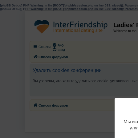
[phpBB Debug] PHP Warning
: in file
[ROOT]/phpbb/session.php
on line
583
:
sizeof(): Parame
[phpBB Debug] PHP Warning
: in file
[ROOT]/phpbb/session.php
on line
639
:
sizeof(): Parame
Ladies'
Welcome to the 
FAQ
Ссылки
Вход
Список форумов
Удалить cookies конференции
Вы уверены, что хотите удалить все cookie, установленн
Список форумов
Мы исп
улу