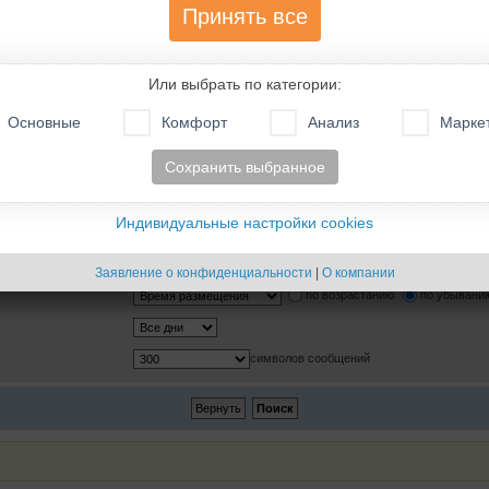
. Поиск в подфорумах
Принять все
ющую опцию ниже.
Или выбрать по категории:
Основные
Комфорт
Анализ
Марке
Да
Нет
В названиях тем и текстах сообщений
Сохранить выбранное
Только в текстах сообщений
Только по названию темы
Только в первом сообщении темы
Индивидуальные настройки cookies
Сообщения
Темы
Заявление о конфиденциальности
|
О компании
по возрастанию
по убывани
символов сообщений