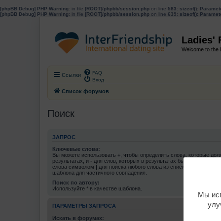
[phpBB Debug] PHP Warning
: in file
[ROOT]/phpbb/session.php
on line
583
:
sizeof(): Parame
[phpBB Debug] PHP Warning
: in file
[ROOT]/phpbb/session.php
on line
639
:
sizeof(): Parame
Ladies'
Welcome to the 
FAQ
Ссылки
Вход
Список форумов
Поиск
ЗАПРОС
Ключевые слова:
Вы можете использовать
+
, чтобы определить слова, которые дол
результатах, и
-
для слов, которых в результатах быть не должно.
слова символом
|
для поиска любого слова из списка. Используй
шаблона для частичного совпадения.
Поиск по автору:
Используйте * в качестве шаблона.
Мы исп
улу
ПАРАМЕТРЫ ЗАПРОСА
Искать в форумах: