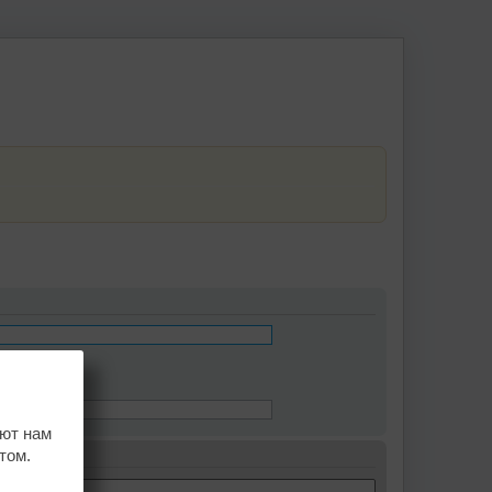
ают нам
том.