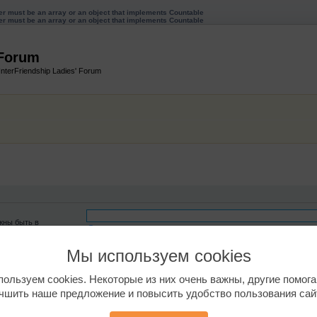
ter must be an array or an object that implements Countable
ter must be an array or an object that implements Countable
 Forum
InterFriendship Ladies' Forum
жны быть в
Искать все слова
 Вы можете разделить
те
*
в качестве
Искать любое слово/поиск с языком запросов
Мы используем cookies
ользуем cookies. Некоторые из них очень важны, другие помог
чшить наше предложение и повысить удобство пользования сай