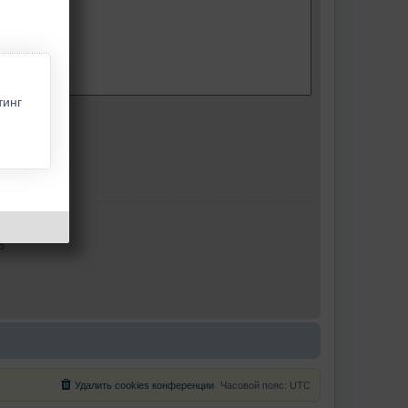
тинг
ю
Удалить cookies конференции
Часовой пояс:
UTC