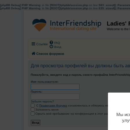
[phpBB Debug] PHP Warning
: in file
[ROOT]/phpbb/session.php
on line
583
:
sizeof(): Parame
[phpBB Debug] PHP Warning
: in file
[ROOT]/phpbb/session.php
on line
639
:
sizeof(): Parame
Ladies'
Welcome to the 
FAQ
Ссылки
Вход
Список форумов
Для просмотра профилей вы должны быть ав
Пожалуйста, введите код и пароль своего профайла InterFriendship
Имя пользователя:
Пароль:
Забыли пароль?
С
Правилами Форума
ознакомилась и обязуюсь не нарушать их!
Запомнить меня
Скрыть моё пребывание на конференции в этот раз
Мы исп
улу