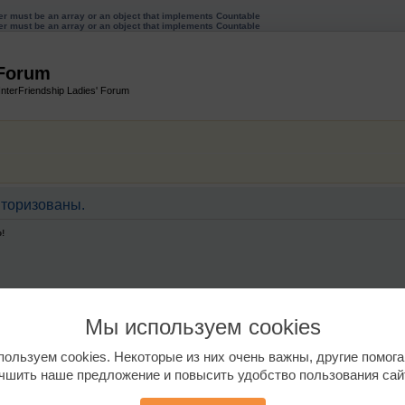
ter must be an array or an object that implements Countable
ter must be an array or an object that implements Countable
 Forum
InterFriendship Ladies' Forum
торизованы.
!
Мы используем cookies
ользуем cookies. Некоторые из них очень важны, другие помог
чшить наше предложение и повысить удобство пользования сай