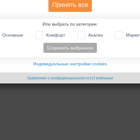
Принять все
- Cookies -
Создано на основе
phpBB
® Forum Software © phpBB Limited
Или выбрать по категории:
Русская поддержка phpBB
Основные
Комфорт
Анализ
Марке
Сохранить выбранное
Индивидуальные настройки cookies
Заявление о конфиденциальности
|
О компании