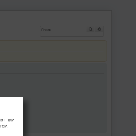
Поиск
Расширенный по
ают нам
том.