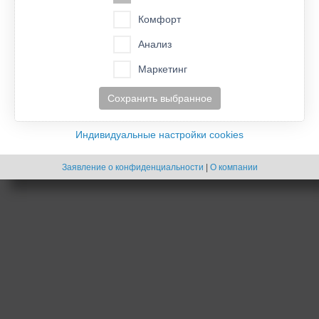
Список форумов
Удалить cookies конференции
Часовой пояс:
UTC
Комфорт
- Cookies -
Анализ
Создано на основе
phpBB
® Forum Software © phpBB Limited
Русская поддержка phpBB
Маркетинг
Сохранить выбранное
Индивидуальные настройки cookies
Заявление о конфиденциальности
|
О компании