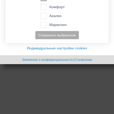
Список форумов
Удалить cookies конференции
Часовой пояс:
UTC
Комфорт
- Cookies -
Анализ
Создано на основе
phpBB
® Forum Software © phpBB Limited
Русская поддержка phpBB
Маркетинг
Сохранить выбранное
Индивидуальные настройки cookies
Заявление о конфиденциальности
|
О компании