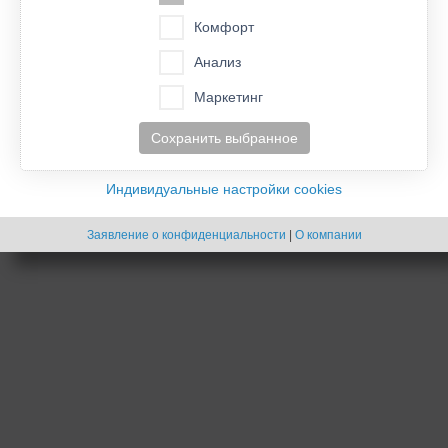
Список форумов
Удалить cookies конференции
Часовой пояс:
UTC
Комфорт
- Cookies -
Анализ
Создано на основе
phpBB
® Forum Software © phpBB Limited
Русская поддержка phpBB
Маркетинг
Сохранить выбранное
Индивидуальные настройки cookies
Заявление о конфиденциальности
|
О компании