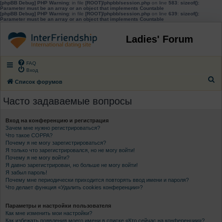
[phpBB Debug] PHP Warning
: in file
[ROOT]/phpbb/session.php
on line
583
:
sizeof():
Parameter must be an array or an object that implements Countable
[phpBB Debug] PHP Warning
: in file
[ROOT]/phpbb/session.php
on line
639
:
sizeof():
Parameter must be an array or an object that implements Countable
Ladies' Forum
FAQ
Вход
П
Список форумов
о
Часто задаваемые вопросы
и
с
Вход на конференцию и регистрация
Зачем мне нужно регистрироваться?
к
Что такое COPPA?
Почему я не могу зарегистрироваться?
Я только что зарегистрировался, но не могу войти!
Почему я не могу войти?
Я давно зарегистрирован, но больше не могу войти!
Я забыл пароль!
Почему мне периодически приходится повторять ввод имени и пароля?
Что делает функция «Удалить cookies конференции»?
Параметры и настройки пользователя
Как мне изменить мои настройки?
Как избежать появления моего имени в списке «Кто сейчас на конференции»?