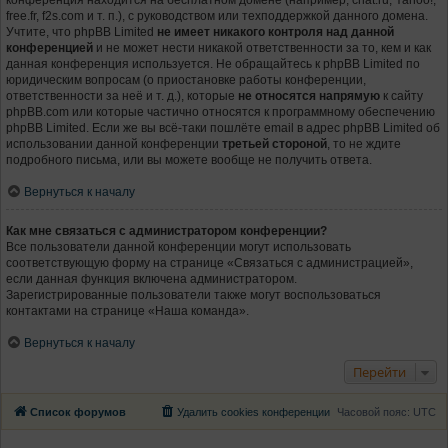
конференция находится на бесплатном домене (например, chat.ru, Yahoo!,
free.fr, f2s.com и т. п.), с руководством или техподдержкой данного домена.
Учтите, что phpBB Limited
не имеет никакого контроля над данной
конференцией
и не может нести никакой ответственности за то, кем и как
данная конференция используется. Не обращайтесь к phpBB Limited по
юридическим вопросам (о приостановке работы конференции,
ответственности за неё и т. д.), которые
не относятся напрямую
к сайту
phpBB.com или которые частично относятся к программному обеспечению
phpBB Limited. Если же вы всё-таки пошлёте email в адрес phpBB Limited об
использовании данной конференции
третьей стороной
, то не ждите
подробного письма, или вы можете вообще не получить ответа.
Вернуться к началу
Как мне связаться с администратором конференции?
Все пользователи данной конференции могут использовать
соответствующую форму на странице «Связаться с администрацией»,
если данная функция включена администратором.
Зарегистрированные пользователи также могут воспользоваться
контактами на странице «Наша команда».
Вернуться к началу
Перейти
Список форумов
Удалить cookies конференции
Часовой пояс:
UTC