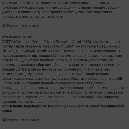
дополнительные возможности, которые недоступны анонимным
пользователям: аватары, личные сообщения, отправка email-сообщений,
участие в группах и т. д. Регистрация займёт у вас всего пару минут,
поэтому мы рекомендуем это сделать.
Вернуться к началу
Что такое COPPA?
COPPA (Children’s Online Privacy Protection Act of 1998), или Акт о защите
частных прав ребёнка в интернете от 1998 г. — это закон Соединённых
Штатов, требующий от сайтов, которые могут собирать информацию от
несовершеннолетних младше 13 лет, иметь на это письменное согласие
родителей. Допустимо наличие иного вида подтверждения того, что
опекуны разрешают сбор личной информации от несовершеннолетних
младше 13 лет. Если вы не уверены, применимо ли это к вам, как к
регистрирующемуся на конференции, или к самой конференции,
обратитесь за помощью к юрисконсульту. Обратите внимание, что phpBB
Limited администрация данной конференции не может давать
рекомендаций по правовым вопросам и не является объектом юридических
отношений, кроме указанных в ответе на вопрос «С кем можно связаться
по вопросу некорректного использования и/или юридических вопросов,
связанных с этой конференцией?».
Примечание переводчика: в России данный акт не имеет юридической
силы.
.
Вернуться к началу