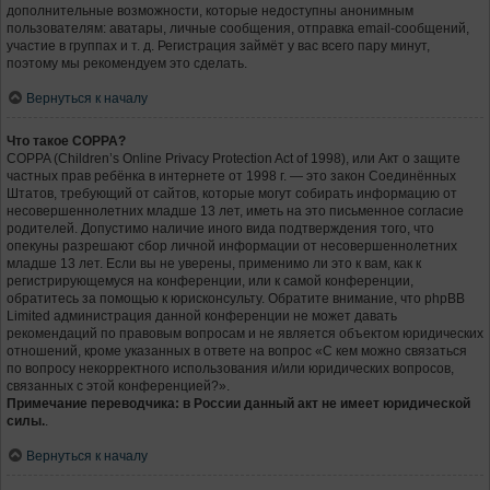
дополнительные возможности, которые недоступны анонимным
пользователям: аватары, личные сообщения, отправка email-сообщений,
участие в группах и т. д. Регистрация займёт у вас всего пару минут,
поэтому мы рекомендуем это сделать.
Вернуться к началу
Что такое COPPA?
COPPA (Children’s Online Privacy Protection Act of 1998), или Акт о защите
частных прав ребёнка в интернете от 1998 г. — это закон Соединённых
Штатов, требующий от сайтов, которые могут собирать информацию от
несовершеннолетних младше 13 лет, иметь на это письменное согласие
родителей. Допустимо наличие иного вида подтверждения того, что
опекуны разрешают сбор личной информации от несовершеннолетних
младше 13 лет. Если вы не уверены, применимо ли это к вам, как к
регистрирующемуся на конференции, или к самой конференции,
обратитесь за помощью к юрисконсульту. Обратите внимание, что phpBB
Limited администрация данной конференции не может давать
рекомендаций по правовым вопросам и не является объектом юридических
отношений, кроме указанных в ответе на вопрос «С кем можно связаться
по вопросу некорректного использования и/или юридических вопросов,
связанных с этой конференцией?».
Примечание переводчика: в России данный акт не имеет юридической
силы.
.
Вернуться к началу