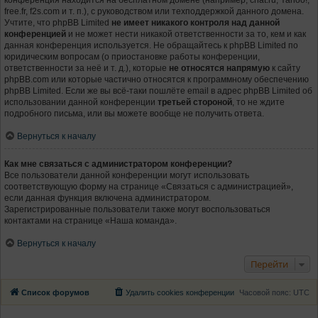
конференция находится на бесплатном домене (например, chat.ru, Yahoo!,
free.fr, f2s.com и т. п.), с руководством или техподдержкой данного домена.
Учтите, что phpBB Limited
не имеет никакого контроля над данной
конференцией
и не может нести никакой ответственности за то, кем и как
данная конференция используется. Не обращайтесь к phpBB Limited по
юридическим вопросам (о приостановке работы конференции,
ответственности за неё и т. д.), которые
не относятся напрямую
к сайту
phpBB.com или которые частично относятся к программному обеспечению
phpBB Limited. Если же вы всё-таки пошлёте email в адрес phpBB Limited об
использовании данной конференции
третьей стороной
, то не ждите
подробного письма, или вы можете вообще не получить ответа.
Вернуться к началу
Как мне связаться с администратором конференции?
Все пользователи данной конференции могут использовать
соответствующую форму на странице «Связаться с администрацией»,
если данная функция включена администратором.
Зарегистрированные пользователи также могут воспользоваться
контактами на странице «Наша команда».
Вернуться к началу
Перейти
Список форумов
Удалить cookies конференции
Часовой пояс:
UTC