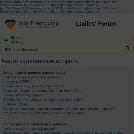
[phpBB Debug] PHP Warning
: in file
[ROOT]/phpbb/session.php
on line
583
:
sizeof():
Parameter must be an array or an object that implements Countable
[phpBB Debug] PHP Warning
: in file
[ROOT]/phpbb/session.php
on line
639
:
sizeof():
Parameter must be an array or an object that implements Countable
Ladies' Forum
FAQ
Вход
П
Список форумов
о
Часто задаваемые вопросы
и
с
Вход на конференцию и регистрация
Зачем мне нужно регистрироваться?
к
Что такое COPPA?
Почему я не могу зарегистрироваться?
Я только что зарегистрировался, но не могу войти!
Почему я не могу войти?
Я давно зарегистрирован, но больше не могу войти!
Я забыл пароль!
Почему мне периодически приходится повторять ввод имени и пароля?
Что делает функция «Удалить cookies конференции»?
Параметры и настройки пользователя
Как мне изменить мои настройки?
Как избежать появления моего имени в списке «Кто сейчас на конференции»?